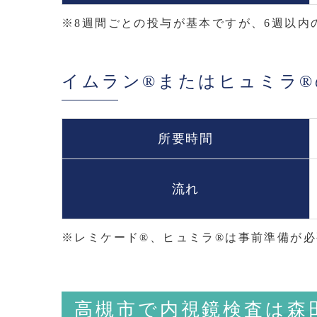
※8週間ごとの投与が基本ですが、6週以内
イムラン®またはヒュミラ®
所要時間
流れ
※レミケード®、ヒュミラ®は事前準備が
高槻市で内視鏡検査は森