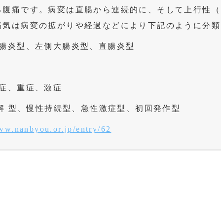
る腹痛です。病変は直腸から連続的に、そして上行性（
病気は病変の拡がりや経過などにより下記のように分類
大腸炎型、左側大腸炎型、直腸炎型
症、重症、激症
解 型、慢性持続型、急性激症型、初回発作型
www.nanbyou.or.jp/entry/62