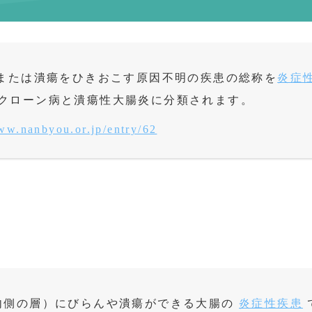
？
または潰瘍をひきおこす原因不明の疾患の総称を
炎症
クローン病と潰瘍性大腸炎に分類されます。
www.nanbyou.or.jp/entry/62
内側の層）にびらんや潰瘍ができる大腸の
炎症性疾患