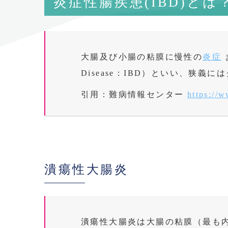
炎症性腸疾患(IBD)とは
大腸及び小腸の粘膜に慢性の
炎症
Disease
：
IBD
）といい、狭義には
引用：難病情報センター
https://
潰瘍性大腸炎
潰瘍性大腸炎は大腸の粘膜（最も