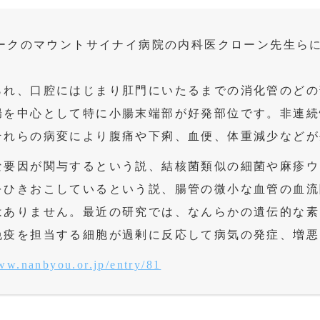
ークのマウントサイナイ病院の内科医クローン先生ら
られ、口腔にはじまり肛門にいたるまでの消化管のどの
腸を中心として特に小腸末端部が好発部位です。非連続
それらの病変により腹痛や下痢、血便、体重減少などが
な要因が関与するという説、結核菌類似の細菌や麻疹ウ
をひきおこしているという説、腸管の微小な血管の血流
はありません。最近の研究では、なんらかの遺伝的な素
免疫を担当する細胞が過剰に反応して病気の発症、増悪
www.nanbyou.or.jp/entry/81